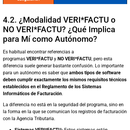
Consultar al proveedor
¿Cómo saber si mi
software lo cumple?
4.2. ¿Modalidad VERI*FACTU o
NO VERI*FACTU? ¿Qué Implica
Registro de eventos del sistema
Característica Clave
Verifactu
para Mí como Autónomo?
Sí
¿Es un requisito
Es habitual encontrar referencias a
obligatorio?
programas
VERI*FACTU
y
NO VERI*FACTU
, pero esta
diferencia suele generar bastante confusión. Lo importante
Consultar al proveedor / Manual
¿Cómo saber si mi
para un autónomo es saber que
ambos tipos de software
del software
software lo cumple?
deben cumplir exactamente los mismos requisitos técnicos
establecidos en el Reglamento de los Sistemas
Declaración Responsable del
Característica Clave
fabricante ante AEAT
Verifactu
Informáticos de Facturación
.
La diferencia no está en la seguridad del programa, sino en
Sí
(para el fabricante)
¿Es un requisito
obligatorio?
la forma en la que se comunican los registros de facturación
con la Agencia Tributaria.
Solicitar copia al proveedor
¿Cómo saber si mi
software lo cumple?
Sistemas VERI*FACTU:
Estos sistemas están