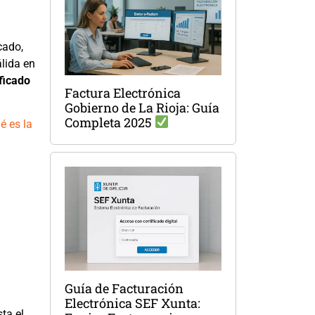
cado,
álida en
ficado
Factura Electrónica
Gobierno de La Rioja: Guía
Completa 2025
é es la
Guía de Facturación
Electrónica SEF Xunta:
ta el