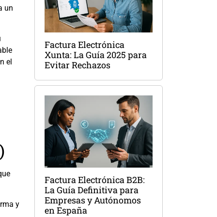
a un
u
Factura Electrónica
able
Xunta: La Guía 2025 para
n el
Evitar Rechazos
)
que
Factura Electrónica B2B:
La Guía Definitiva para
Empresas y Autónomos
irma y
en España