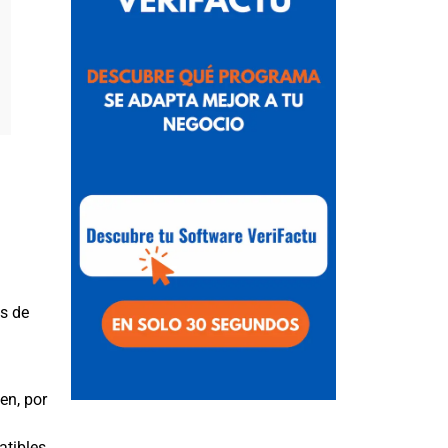
es de
en, por
atibles.