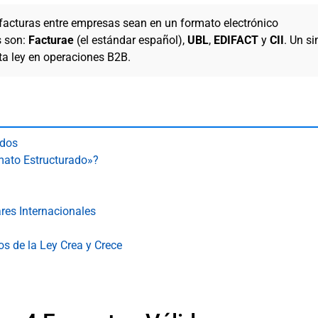
 facturas entre empresas sean en un formato electrónico
s son:
Facturae
(el estándar español),
UBL
,
EDIFACT
y
CII
. Un s
ta ley en operaciones B2B.
idos
rmato Estructurado»?
res Internacionales
s de la Ley Crea y Crece