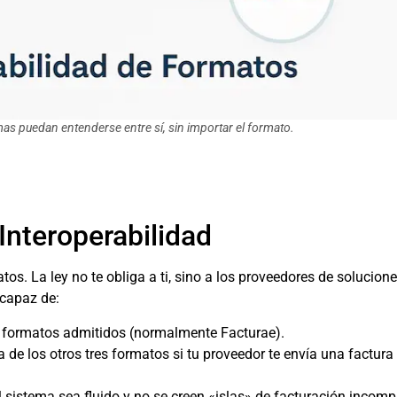
emas puedan entenderse entre sí, sin importar el formato.
 Interoperabilidad
tos. La ley no te obliga a ti, sino a los proveedores de solucion
 capaz de:
s formatos admitidos (normalmente Facturae).
a de los otros tres formatos si tu proveedor te envía una factura 
l sistema sea fluido y no se creen «islas» de facturación incomp