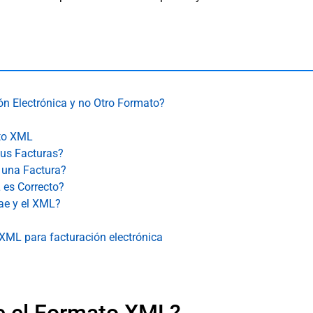
ón Electrónica y no Otro Formato?
ato XML
tus Facturas?
 una Factura?
 es Correcto?
rae y el XML?
 XML para facturación electrónica
e el Formato XML?