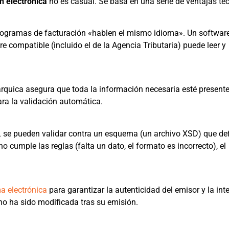
n electrónica
no es casual. Se basa en una serie de ventajas té
rogramas de facturación «hablen el mismo idioma». Un softwar
 compatible (incluido el de la Agencia Tributaria) puede leer y
árquica asegura que toda la información necesaria esté presente
ara la validación automática.
se pueden validar contra un esquema (un archivo XSD) que def
no cumple las reglas (falta un dato, el formato es incorrecto), el
ma electrónica
para garantizar la autenticidad del emisor y la int
no ha sido modificada tras su emisión.