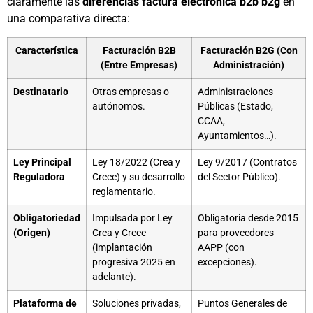
claramente las
diferencias factura electronica b2b b2g
en
una comparativa directa:
Característica
Facturación B2B
Facturación B2G (Con
(Entre Empresas)
Administración)
Destinatario
Otras empresas o
Administraciones
autónomos.
Públicas (Estado,
CCAA,
Ayuntamientos…).
Ley Principal
Ley 18/2022 (Crea y
Ley 9/2017 (Contratos
Reguladora
Crece) y su desarrollo
del Sector Público).
reglamentario.
Obligatoriedad
Impulsada por Ley
Obligatoria desde 2015
(Origen)
Crea y Crece
para proveedores
(implantación
AAPP (con
progresiva 2025 en
excepciones).
adelante).
Plataforma de
Soluciones privadas,
Puntos Generales de