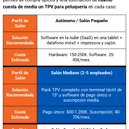
cuesta de media un TPV para peluquería
en cada caso:
Perfil de
Autónomo / Salón Pequeño
Salón
Solución
Software en la nube (SaaS) en una tablet +
Recomendada
datáfono móvil + impresora y cajón.
Coste
Hardware: 150-250€. Software: 25-
Estimado
45€/mes.
Perfil de
Salón Mediano (2-5 empleados)
Salón
Solución
Pack TPV completo con terminal táctil de
Recomendada
15" y software de pago único o
suscripción media.
Coste
Pago único: 600-1.200€. Suscripción: 40-
Estimado
70€/mes.