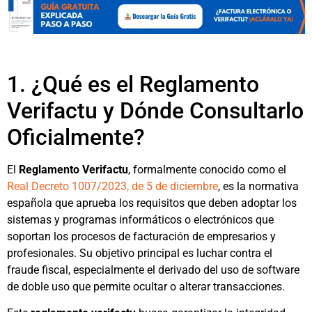
1. ¿Qué es el Reglamento
Verifactu y Dónde Consultarlo
Oficialmente?
El
Reglamento Verifactu
, formalmente conocido como el
Real Decreto 1007/2023, de 5 de diciembre
, es la normativa
española que aprueba los requisitos que deben adoptar los
sistemas y programas informáticos o electrónicos que
soportan los procesos de facturación de empresarios y
profesionales. Su objetivo principal es luchar contra el
fraude fiscal, especialmente el derivado del uso de software
de doble uso que permite ocultar o alterar transacciones.