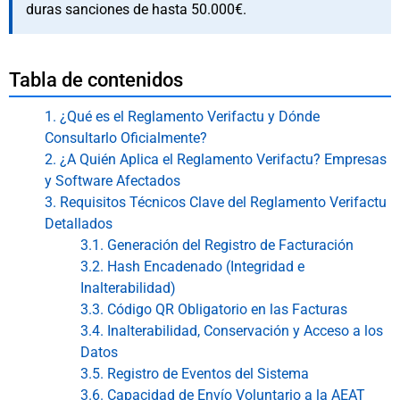
duras sanciones de hasta 50.000€.
Tabla de contenidos
1. ¿Qué es el Reglamento Verifactu y Dónde
Consultarlo Oficialmente?
2. ¿A Quién Aplica el Reglamento Verifactu? Empresas
y Software Afectados
3. Requisitos Técnicos Clave del Reglamento Verifactu
Detallados
3.1. Generación del Registro de Facturación
3.2. Hash Encadenado (Integridad e
Inalterabilidad)
3.3. Código QR Obligatorio en las Facturas
3.4. Inalterabilidad, Conservación y Acceso a los
Datos
3.5. Registro de Eventos del Sistema
3.6. Capacidad de Envío Voluntario a la AEAT