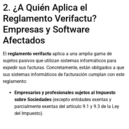
2. ¿A Quién Aplica el
Reglamento Verifactu?
Empresas y Software
Afectados
El
reglamento verifactu
aplica a una amplia gama de
sujetos pasivos que utilizan sistemas informáticos para
expedir sus facturas. Concretamente, están obligados a que
sus sistemas informáticos de facturación cumplan con este
reglamento:
Empresarios y profesionales sujetos al Impuesto
sobre Sociedades
(excepto entidades exentas y
parcialmente exentas del artículo 9.1 y 9.3 de la Ley
del Impuesto).