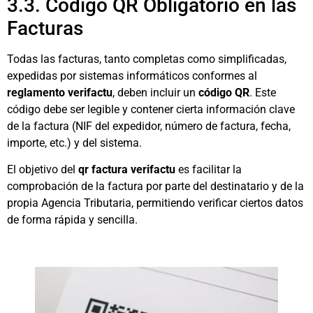
3.3. Código QR Obligatorio en las
Facturas
Todas las facturas, tanto completas como simplificadas,
expedidas por sistemas informáticos conformes al
reglamento verifactu
, deben incluir un
código QR
. Este
código debe ser legible y contener cierta información clave
de la factura (NIF del expedidor, número de factura, fecha,
importe, etc.) y del sistema.
El objetivo del
qr factura verifactu
es facilitar la
comprobación de la factura por parte del destinatario y de la
propia Agencia Tributaria, permitiendo verificar ciertos datos
de forma rápida y sencilla.