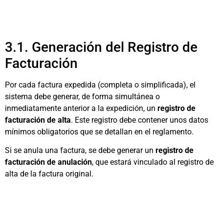
3.1. Generación del Registro de
Facturación
Por cada factura expedida (completa o simplificada), el
sistema debe generar, de forma simultánea o
inmediatamente anterior a la expedición, un
registro de
facturación de alta
. Este registro debe contener unos datos
mínimos obligatorios que se detallan en el reglamento.
Si se anula una factura, se debe generar un
registro de
facturación de anulación
, que estará vinculado al registro de
alta de la factura original.