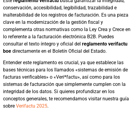
Este
reglamento verifactu
busca garantizar la integridad,
conservación, accesibilidad, legibilidad, trazabilidad e
inalterabilidad de los registros de facturación. Es una pieza
clave en la modernización de la gestión fiscal y
complementa otras normativas como la Ley Crea y Crece en
lo referente a la facturación electrónica B2B. Puedes
consultar el texto íntegro y oficial del
reglamento verifactu
boe
directamente en el Boletín Oficial del Estado.
Entender este reglamento es crucial, ya que establece las
bases técnicas para los llamados «sistemas de emisión de
facturas verificables» o «Veri*factu», así como para los
sistemas de facturación que simplemente cumplen con la
integridad de los datos. Si quieres profundizar en los
conceptos generales, te recomendamos visitar nuestra guía
sobre
Verifactu 2025
.