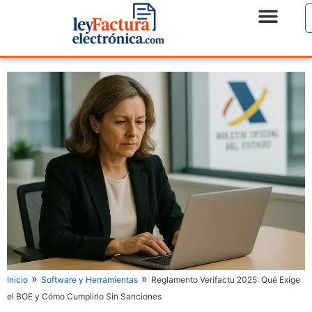
»
»
Inicio
Software y Herramientas
Reglamento Verifactu 2025: Qué Exige
el BOE y Cómo Cumplirlo Sin Sanciones