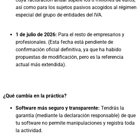
así como para los sujetos pasivos acogidos al régimen
especial del grupo de entidades del IVA.
1 de julio de 2026:
Para el resto de empresarios y
profesionales. (Esta fecha está pendiente de
confirmación oficial definitiva, ya que ha habido
propuestas de modificación, pero es la referencia
actual más extendida).
¿Qué cambia en la práctica?
Software más seguro y transparente:
Tendrás la
garantía (mediante la declaración responsable) de que
tu software no permite manipulaciones y registra toda
la actividad.