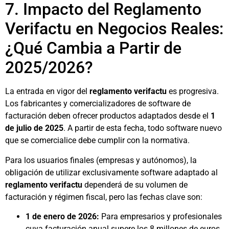
7. Impacto del Reglamento
Verifactu en Negocios Reales:
¿Qué Cambia a Partir de
2025/2026?
La entrada en vigor del
reglamento verifactu
es progresiva.
Los fabricantes y comercializadores de software de
facturación deben ofrecer productos adaptados desde el
1
de julio de 2025
. A partir de esta fecha, todo software nuevo
que se comercialice debe cumplir con la normativa.
Para los usuarios finales (empresas y autónomos), la
obligación de utilizar exclusivamente software adaptado al
reglamento verifactu
dependerá de su volumen de
facturación y régimen fiscal, pero las fechas clave son:
1 de enero de 2026:
Para empresarios y profesionales
cuya facturación anual supere los 8 millones de euros,