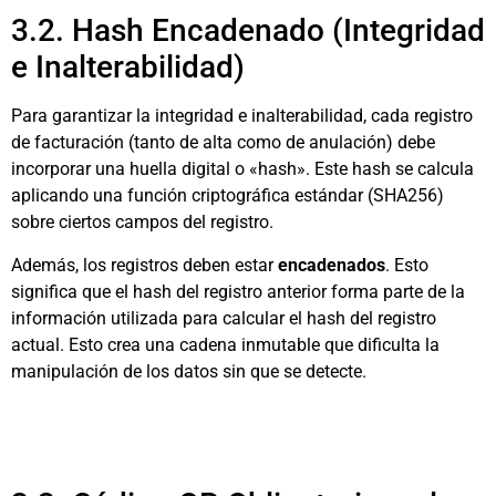
3.2. Hash Encadenado (Integridad
e Inalterabilidad)
Para garantizar la integridad e inalterabilidad, cada registro
de facturación (tanto de alta como de anulación) debe
incorporar una huella digital o «hash». Este hash se calcula
aplicando una función criptográfica estándar (SHA256)
sobre ciertos campos del registro.
Además, los registros deben estar
encadenados
. Esto
significa que el hash del registro anterior forma parte de la
información utilizada para calcular el hash del registro
actual. Esto crea una cadena inmutable que dificulta la
manipulación de los datos sin que se detecte.