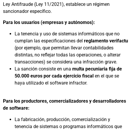
Ley Antifraude (Ley 11/2021), establece un régimen
sancionador específico.
Para los usuarios (empresas y autónomos):
La tenencia y uso de sistemas informáticos que no
cumplan las especificaciones del
reglamento verifactu
(por ejemplo, que permitan llevar contabilidades
distintas, no reflejar todas las operaciones, o alterar
transacciones) se considera una infracción grave.
La sanción consiste en una
multa pecuniaria fija de
50.000 euros por cada ejercicio fiscal
en el que se
haya utilizado el software infractor.
Para los productores, comercializadores y desarrolladores
de software:
La fabricación, producción, comercialización y
tenencia de sistemas o programas informáticos que