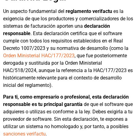
Principal
Un aspecto fundamental del
reglamento verifactu
es la
Requisito
Envío a la AEAT (Veri*factu)
exigencia de que los productores y comercializadores de los
Técnico
sistemas de facturación aporten una
declaración
Descripción
Posibilidad de remitir los registros a
responsable
. Esta declaración certifica que el software
Breve
Hacienda automáticamente.
cumple con todos los requisitos establecidos en el Real
Decreto 1007/2023 y su normativa de desarrollo (como la
Implicación
Opción para simplificar obligaciones y mayor
Orden Ministerial HAC/177/2023
, que fue posteriormente
Principal
control fiscal.
derogada y sustituida por la Orden Ministerial
HAC/518/2024, aunque la referencia a la HAC/177/2023 es
históricamente relevante para el contexto de desarrollo
inicial del reglamento).
Para ti, como empresario o profesional, esta declaración
responsable es tu principal garantía
de que el software que
adquieres o utilizas es conforme a la ley. Debes exigirla a tu
proveedor de software. Sin esta declaración, te expones a
utilizar un sistema no homologado y, por tanto, a posibles
sanciones verifactu
.